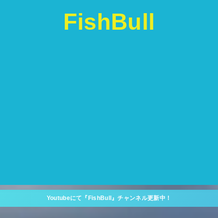
FishBull
Youtubeにて『FishBull』チャンネル更新中！