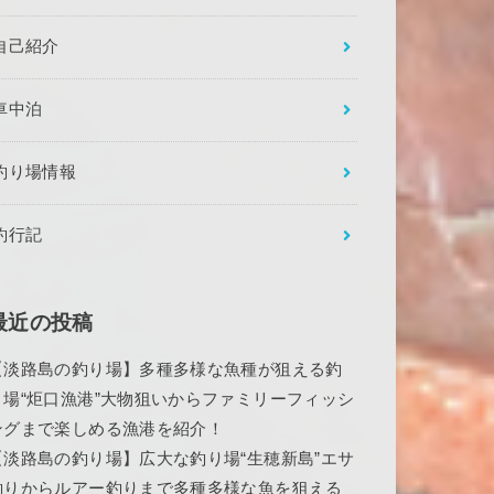
自己紹介
車中泊
釣り場情報
釣行記
最近の投稿
【淡路島の釣り場】多種多様な魚種が狙える釣
り場“炬口漁港”大物狙いからファミリーフィッシ
ングまで楽しめる漁港を紹介！
【淡路島の釣り場】広大な釣り場“生穂新島”エサ
釣りからルアー釣りまで多種多様な魚を狙える