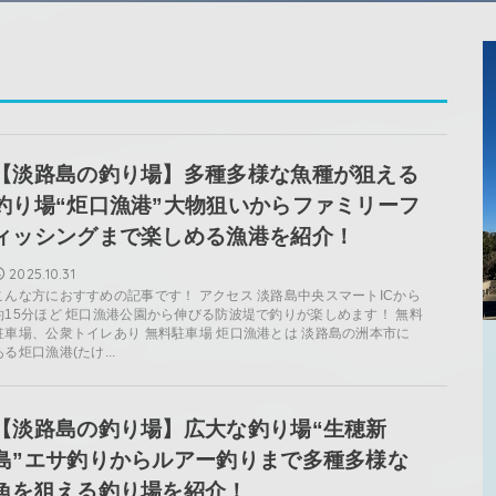
【淡路島の釣り場】多種多様な魚種が狙える
釣り場“炬口漁港”大物狙いからファミリーフ
ィッシングまで楽しめる漁港を紹介！
2025.10.31
こんな方におすすめの記事です！ アクセス 淡路島中央スマートICから
約15分ほど 炬口漁港公園から伸びる防波堤で釣りが楽しめます！ 無料
駐車場、公衆トイレあり 無料駐車場 炬口漁港とは 淡路島の洲本市に
ある炬口漁港(たけ...
【淡路島の釣り場】広大な釣り場“生穂新
島”エサ釣りからルアー釣りまで多種多様な
魚を狙える釣り場を紹介！