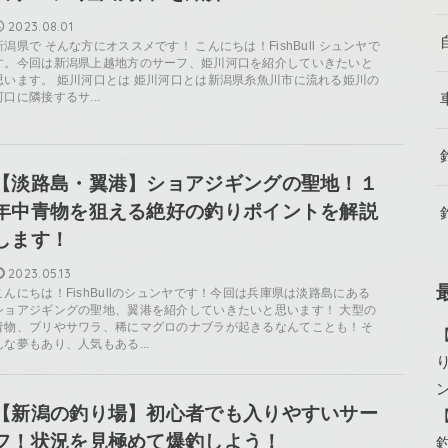
2023.08.01
新潟県で そんな方にオススメです！ こんにちは！FishBull シュンヤで
す。今回は新潟県上越地方のサーフ、姫川河口を紹介していきたいと
思います。 姫川河口とは 姫川河口とは新潟県糸魚川市に流れる姫川の
河口に隣接するサ...
【淡路島・翼港】ショアジギングの聖地！１
年中青物を狙える絶好の釣りポイントを解説
します！
2023.05.13
こんにちは！FishBullのシュンヤです！今回は兵庫県は淡路島にある
ショアジギングの聖地、翼港を紹介していきたいと思います！ 大型の
青物、ブリやサワラ、稀にマグロのナブラが起きるなんてことも！そ
んな夢もあり、人気もある...
【新潟の釣り場】初心者でも入りやすいサー
フ！状況を見極めて爆釣しよう！