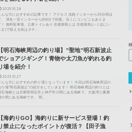
2025.10.28
こんな方におすすめの記事です！ アクセス 淡路インターから30分弱ほ
ど、 津名一宮インターから約8分で到着。近くにコンビニもありま
す！ 無料駐車場、公衆トイレあり 生穂新島とは 生穂新島(いくほにい
じま)で狙える魚はタチ...
【明石海峡周辺の釣り場】”聖地”明石新波止
でショアジギング！青物や太刀魚が釣れる釣
り場を紹介！
2023.10.27
そんな方におすすめの釣り場となっています！ 今回は明石海峡周辺の
釣り場”明石新波止”の紹介をしていきます！ 明石海峡周辺の釣りとは
明石海峡とは兵庫県明石市と神戸市の間にある海峡で、大阪湾と播磨
灘の間にある海峡です。 明...
【海釣りGO】海釣りに新サービス登場！釣
り禁止になったポイントが復活？【田子漁