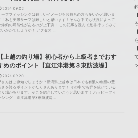
2024.09.02
サーフフィッシングは難しいイメージをお持ちの方も多いかと思いま
す！私も実際サーフは難しいと思います！そんな中でも状況によって
は爆釣の可能性があるのが上下浜！ この記事を読んで是非行ってみて
はいかがでしょうか！ アクセス ...
【上越の釣り場】初心者から上級者までおす
すめのポイント【直江津港第３東防波堤】
2024.09.20
皆さんはご存知でしょうか？新潟県上越市は日本でも有数の魚種の豊
富さを誇るポイントがたくさんあります！ その中でも群を抜いている
釣り場があります。そこを紹介していこうと思います！ ハッピーフィ
ッシング 直江津港第3東防波堤...