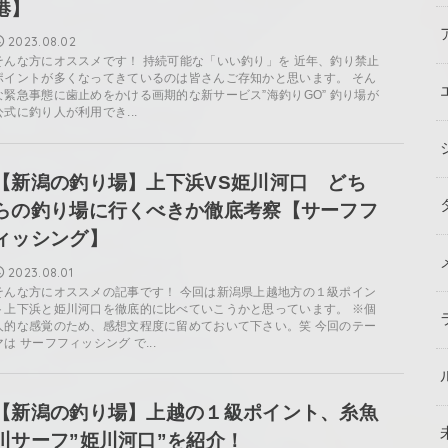
港】
2023.08.02
そんな方にオススメです！ 持続可能な「いい釣り」を 近年、釣り禁止
ポイントが多くなってきているのは皆さんご存知かと思います。 そん
な緊急事態に歯止めをかける画期的な新サービス”海釣りGO” 釣り場が
公式に釣り人が利用でき...
【新潟の釣り場】上下浜VS姫川河口 どち
らの釣り場に行くべきか徹底考察【サーフフ
ィッシング】
2023.08.01
そんな方にオススメの記事です！ 今回は新潟県上越地方の１級ポイン
ト上下浜と姫川河口を徹底的に比べていこうかと思っています。 ※個
人的な感覚のため、感想文程度に留めておいて下さい。笑 今回のテー
マは サーフフィッシング で...
【新潟の釣り場】上越の１級ポイント、糸魚
川サーフ”姫川河口”を紹介！