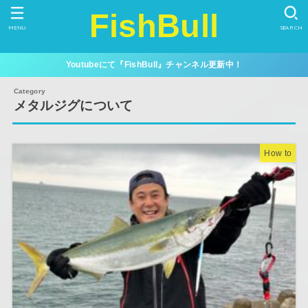
FishBull
MENU
SEARCH
Youtubeにて『FishBull』チャンネル更新中！
メタルジグについて
How to