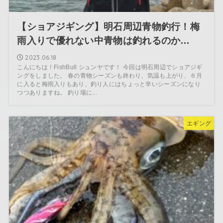
【ショアジギング】明石周辺青物釣行！梅
雨入りで優れない中青物は釣れるのか…
2023.06.18
こんにちは！FishBull シュンヤです！ 今回は明石周辺でショアジギ
ングをしました。 春の青物シーズンも終わり、気温も上がり、６月
に入ると梅雨入りもあり、釣り人にはちょっと辛いシーズンになり
つつありますね。 釣り場に...
エギング