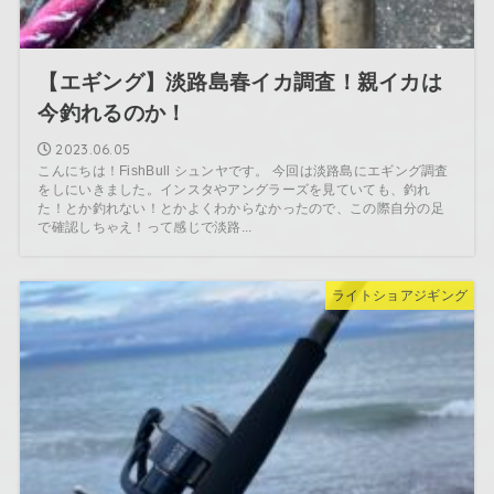
【エギング】淡路島春イカ調査！親イカは
今釣れるのか！
2023.06.05
こんにちは！FishBull シュンヤです。 今回は淡路島にエギング調査
をしにいきました。インスタやアングラーズを見ていても、釣れ
た！とか釣れない！とかよくわからなかったので、この際自分の足
で確認しちゃえ！って感じで淡路...
ライトショアジギング