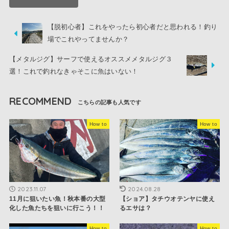
【脱初心者】これをやったら初心者だと思われる！釣り
場でこれやってませんか？
【メタルジグ】サーフで使えるオススメメタルジグ３
選！これで釣れなきゃそこに魚はいない！
RECOMMEND
How to
How to
2023.11.07
2024.08.28
11月に狙いたい魚！秋本番の大型
【ショア】タチウオテンヤに使え
化した魚たちを狙いに行こう！！
るエサは？
How to
How to