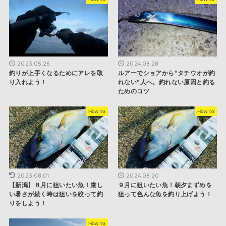
2023.05.26
2024.08.28
釣りが上手くなるためにアレを取
ルアーでショアから”タチウオが釣
り入れよう！
れない”人へ。釣れない原因と釣る
ためのコツ
How to
How to
2023.08.01
2024.08.20
【新潟】８月に狙いたい魚！厳し
９月に狙いたい魚！朝夕まずめを
い暑さが続く時は狙いを絞って釣
狙って色んな魚を釣り上げよう！
りをしよう！
How to