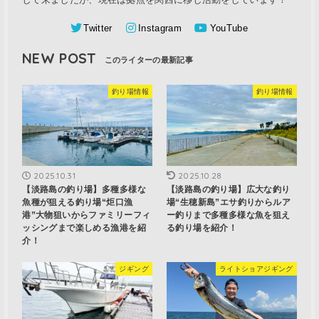
Twitter
Instagram
YouTube
NEW POST
釣り場情報
釣り場情報
2025.10.31
2025.10.28
【淡路島の釣り場】多種多様な
【淡路島の釣り場】広大な釣り
魚種が狙える釣り場“炬口漁
場“生穂新島”エサ釣りからルア
港”大物狙いからファミリーフィ
ー釣りまで多種多様な魚を狙え
ッシングまで楽しめる漁港を紹
る釣り場を紹介！
介！
ジギング
ライトショアジギング