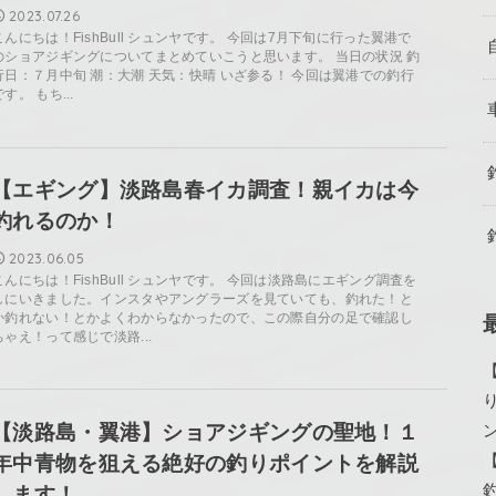
2023.07.26
こんにちは！FishBull シュンヤです。 今回は7月下旬に行った翼港で
のショアジギングについてまとめていこうと思います。 当日の状況 釣
行日：７月中旬 潮：大潮 天気：快晴 いざ参る！ 今回は翼港での釣行
です。 もち...
【エギング】淡路島春イカ調査！親イカは今
釣れるのか！
2023.06.05
こんにちは！FishBull シュンヤです。 今回は淡路島にエギング調査を
しにいきました。インスタやアングラーズを見ていても、釣れた！と
か釣れない！とかよくわからなかったので、この際自分の足で確認し
ちゃえ！って感じで淡路...
【淡路島・翼港】ショアジギングの聖地！１
年中青物を狙える絶好の釣りポイントを解説
します！