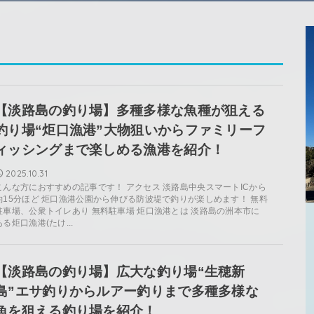
【淡路島の釣り場】多種多様な魚種が狙える
釣り場“炬口漁港”大物狙いからファミリーフ
ィッシングまで楽しめる漁港を紹介！
2025.10.31
こんな方におすすめの記事です！ アクセス 淡路島中央スマートICから
約15分ほど 炬口漁港公園から伸びる防波堤で釣りが楽しめます！ 無料
駐車場、公衆トイレあり 無料駐車場 炬口漁港とは 淡路島の洲本市に
ある炬口漁港(たけ...
【淡路島の釣り場】広大な釣り場“生穂新
島”エサ釣りからルアー釣りまで多種多様な
魚を狙える釣り場を紹介！