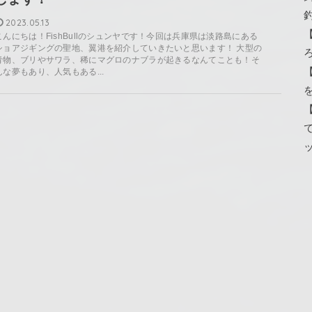
2023.05.13
こんにちは！FishBullのシュンヤです！今回は兵庫県は淡路島にある
ショアジギングの聖地、翼港を紹介していきたいと思います！ 大型の
青物、ブリやサワラ、稀にマグロのナブラが起きるなんてことも！そ
んな夢もあり、人気もある...