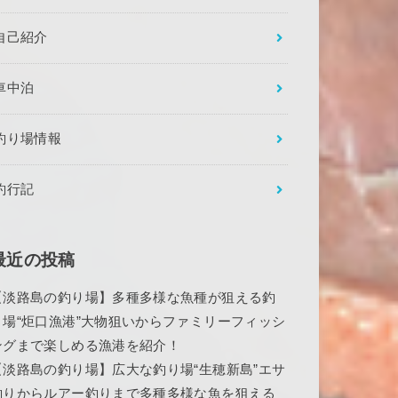
自己紹介
車中泊
釣り場情報
釣行記
最近の投稿
【淡路島の釣り場】多種多様な魚種が狙える釣
り場“炬口漁港”大物狙いからファミリーフィッシ
ングまで楽しめる漁港を紹介！
【淡路島の釣り場】広大な釣り場“生穂新島”エサ
釣りからルアー釣りまで多種多様な魚を狙える