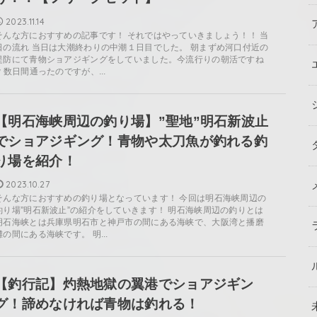
2023.11.14
そんな方におすすめの記事です！ それではやっていきましょう！！ 当
日の流れ 当日は大潮終わりの中潮１日目でした。 朝まずめ河口付近の
堤防にて青物ショアジギングをしていました。今流行りの朝活ですね
w 数日間通ったのですが、...
【明石海峡周辺の釣り場】”聖地”明石新波止
でショアジギング！青物や太刀魚が釣れる釣
り場を紹介！
2023.10.27
そんな方におすすめの釣り場となっています！ 今回は明石海峡周辺の
釣り場”明石新波止”の紹介をしていきます！ 明石海峡周辺の釣りとは
明石海峡とは兵庫県明石市と神戸市の間にある海峡で、大阪湾と播磨
灘の間にある海峡です。 明...
【釣行記】灼熱地獄の翼港でショアジギン
グ！諦めなければ青物は釣れる！