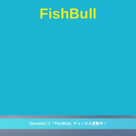
FishBull
Youtubeにて『FishBull』チャンネル更新中！