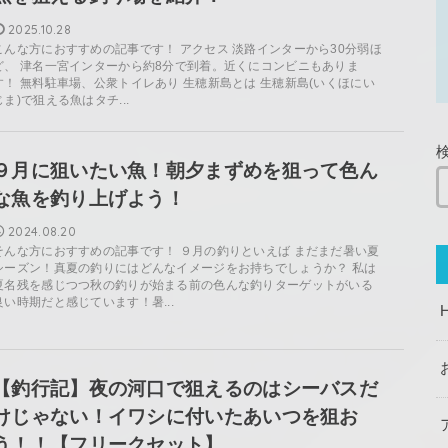
2025.10.28
こんな方におすすめの記事です！ アクセス 淡路インターから30分弱ほ
ど、 津名一宮インターから約8分で到着。近くにコンビニもありま
す！ 無料駐車場、公衆トイレあり 生穂新島とは 生穂新島(いくほにい
じま)で狙える魚はタチ...
９月に狙いたい魚！朝夕まずめを狙って色ん
な魚を釣り上げよう！
2024.08.20
そんな方におすすめの記事です！ ９月の釣りといえば まだまだ暑い夏
シーズン！真夏の釣りにはどんなイメージをお持ちでしょうか？ 私は
夏名残を感じつつ秋の釣りが始まる前の色んな釣りターゲットがいる
良い時期だと感じています！暑...
【釣行記】夜の河口で狙えるのはシーバスだ
けじゃない！イワシに付いたあいつを狙お
う！！【フリークセット】