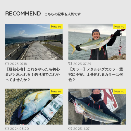
RECOMMEND
How to
How to
2023.07.18
2023.07.29
【脱初心者】これをやったら初心
【カラー】メタルジグのカラー選
者だと思われる！釣り場でこれや
択に不安。１番釣れるカラーは何
ってませんか？
色？
How to
How to
2024.08.20
2023.11.07