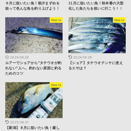
９月に狙いたい魚！朝夕まずめを
11月に狙いたい魚！秋本番の大型
狙って色んな魚を釣り上げよう！
化した魚たちを狙いに行こう！！
How to
How to
2024.08.28
2024.08.28
ルアーでショアから”タチウオが釣
【ショア】タチウオテンヤに使え
れない”人へ。釣れない原因と釣る
るエサは？
ためのコツ
How to
2023.08.01
【新潟】８月に狙いたい魚！厳し