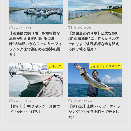
2025.10.31
2025.10.28
【淡路島の釣り場】多種多様な
【淡路島の釣り場】広大な釣り
魚種が狙える釣り場“炬口漁
場“生穂新島”エサ釣りからルア
港”大物狙いからファミリーフィ
ー釣りまで多種多様な魚を狙え
ッシングまで楽しめる漁港を紹
る釣り場を紹介！
介！
ジギング
ライトショアジギング
2025.10.27
2024.09.20
【釣行記】初ジギング！丹後で
【釣行記】上越 ハッピーフィッ
ブリを釣り上げろ！
シングでシイラを狙って来まし
た！